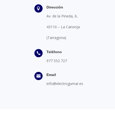
Dirección

Av. de la Pineda, 6,
43110 – La Canonja
(Tarragona)
Teléfono

977 552 727
Email

info@electrogumar.es