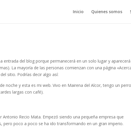
Inicio
Quienes somos
na entrada del blog porque permanecerá en un solo lugar y aparecerá
 temas). La mayoría de las personas comienzan con una página «Acerc
el sitio. Podrías decir algo así:
 de noche y esta es mi web. Vivo en Mairena del Alcor, tengo un perr
 tardes largas con café).
or Antonio Recio Mata. Empezó siendo una pequeña empresa que
s, pero poco a poco se ha ido transformando en un gran imperio.