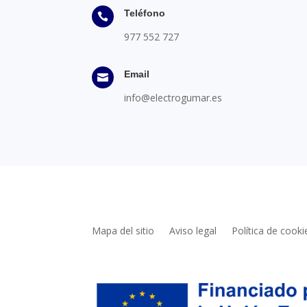
Teléfono

977 552 727
Email

info@electrogumar.es
Mapa del sitio
Aviso legal
Política de cooki